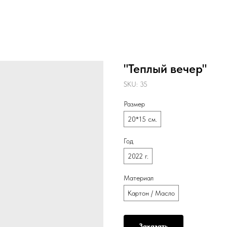
"Теплый вечер"
SKU:
35
Размер
20*15 см.
Год
2022 г.
Материал
Картон / Масло
Заказать