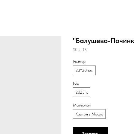
"Балушево-Починк
SKU:
15
Размер
23*20 см.
Год
2023 г.
Материал
Картон / Масло
Заказать