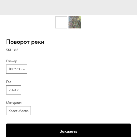
Поворот реки
SKU:
65
Размер
100*70 см
Год
2024 г
Материал
Холст Масло
Заказать